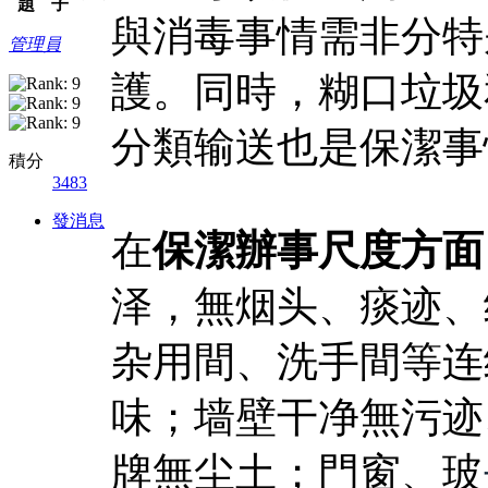
題
子
與消毒事情需非分特
管理員
護。同時，糊口垃圾
分類输送也是保潔事
積分
3483
發消息
在
保潔辦事尺度方面
泽，無烟头、痰迹、
杂用間、洗手間等连
味；墙壁干净無污迹
牌無尘土；門窗、玻