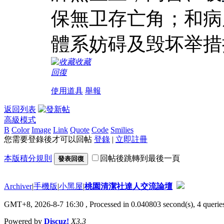
保無卫存亡角；和病
體系妨碍及毁坏举措
收藏
回復
使用道具
舉報
返回列表
高級模式
B
Color
Image
Link
Quote
Code
Smilies
您需要登錄後才可以回帖
登錄
|
立即註冊
本版積分規則
回帖後跳轉到最後一頁
發表回復
Archiver
|
手機版
|
小黑屋
|
桃園清潔社達人交流論壇
GMT+8, 2026-8-7 16:30
, Processed in 0.040803 second(s), 4 queries
Powered by
Discuz!
X3.3