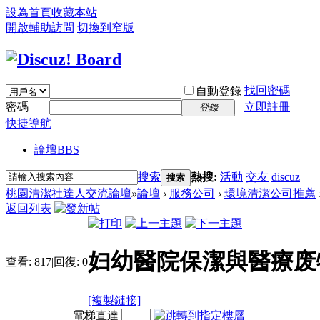
設為首頁
收藏本站
開啟輔助訪問
切換到窄版
找回密碼
自動登錄
密碼
立即註冊
登錄
快捷導航
論壇
BBS
搜索
熱搜:
活動
交友
discuz
搜索
桃園清潔社達人交流論壇
»
論壇
›
服務公司
›
環境清潔公司推薦
返回列表
妇幼醫院保潔與醫療废
查看:
817
|
回復:
0
[複製鏈接]
電梯直達