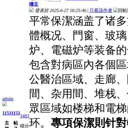
樓主
發表於 2025-6-27 16:25:46
|
只看該作者
平常保潔涵盖了诸多
體概况、門窗、玻璃
炉、電磁炉等装备的
包含對病區內各個區
公醫治區域、走廊、
間、杂用間、堆栈、
admin
眾區域如楼梯和電梯
1153
1153
3483
环。
專項保潔則针對
主
帖
積分