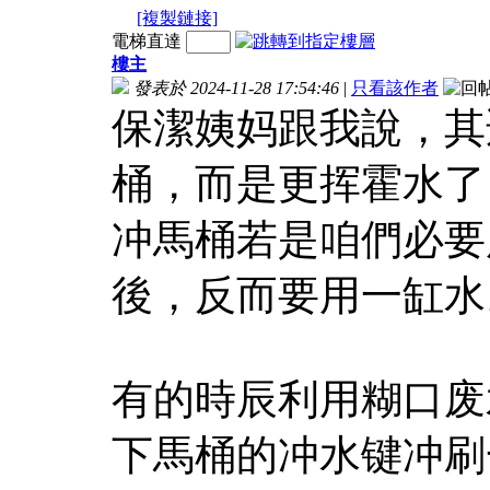
[複製鏈接]
電梯直達
樓主
發表於 2024-11-28 17:54:46
|
只看該作者
保潔姨妈跟我說，其
桶，而是更挥霍水了
冲馬桶若是咱們必要
後，反而要用一缸水
有的時辰利用糊口废
下馬桶的冲水键冲刷