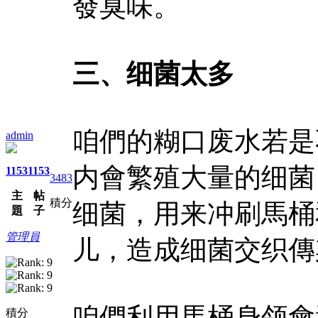
發臭味。
三、细菌太多
咱們的糊口废水若是
admin
内會繁殖大量的细菌
1153
1153
3483
主
帖
積分
细菌，用来冲刷馬桶
題
子
管理員
儿，造成细菌交织傳
咱們利用馬桶身领會
積分