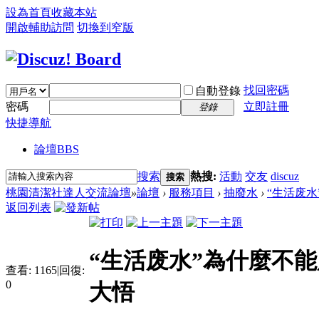
設為首頁
收藏本站
開啟輔助訪問
切換到窄版
找回密碼
自動登錄
密碼
立即註冊
登錄
快捷導航
論壇
BBS
搜索
熱搜:
活動
交友
discuz
搜索
桃園清潔社達人交流論壇
»
論壇
›
服務項目
›
抽廢水
›
“生活废水
返回列表
“生活废水”為什麼不
查看:
1165
|
回復:
0
大悟