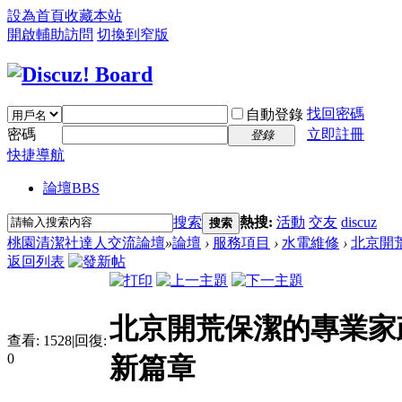
設為首頁
收藏本站
開啟輔助訪問
切換到窄版
找回密碼
自動登錄
密碼
立即註冊
登錄
快捷導航
論壇
BBS
搜索
熱搜:
活動
交友
discuz
搜索
桃園清潔社達人交流論壇
»
論壇
›
服務項目
›
水電維修
›
北京開荒
返回列表
北京開荒保潔的專業家
查看:
1528
|
回復:
0
新篇章