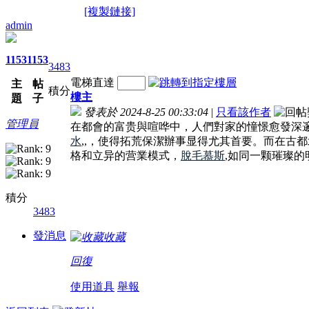
[複製鏈接]
admin
1153
1153
3483
電梯直達
主
帖
積分
樓主
題
子
發表於 2024-8-25 00:33:04
|
只看該作者
管理員
在都會的富贵與喧哗中，人們對家的憧憬愈發深
水
,,，使得拓荒保潔辦事显得尤其首要。而在古
格和立异的营業模式，
脫毛慕斯
,如同一颗璀璨的
積分
3483
發消息
收藏
回復
使用道具
舉報