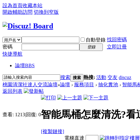
設為首頁
收藏本站
開啟輔助訪問
切換到窄版
找回密碼
自動登錄
密碼
立即註冊
登錄
快捷導航
論壇
BBS
搜索
熱搜:
活動
交友
discuz
搜索
桃園清潔社達人交流論壇
»
論壇
›
服務項目
›
抽化糞池
›
智能馬
返回列表
智能馬桶怎麼清洗?看
查看:
1213
|
回復:
0
[複製鏈接]
電梯直達