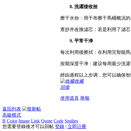
8. 洗濯後收拾
擦干水份：用干布擦干馬桶概况的
查抄并改換滤芯：若是利用了滤芯
9. 平常干净
每次利用後擦拭：在利用完智能馬
按期深度干净：建议每周最少洗濯
經由過程以上步调，您可以确保智
收藏
回復
使用道具
舉報
返回列表
高級模式
B
Color
Image
Link
Quote
Code
Smilies
您需要登錄後才可以回帖
登錄
|
立即註冊