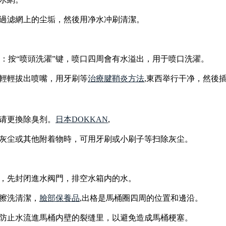
過滤網上的尘垢，然後用净水冲刷清潔。
”键：按“喷頭洗濯”键，喷口四周會有水溢出，用于喷口洗濯。
輕輕拔出喷嘴，用牙刷等
治療腱鞘炎方法
,東西举行干净，然後
请更換除臭剂。
日本DOKKAN
,
灰尘或其他附着物時，可用牙刷或小刷子等扫除灰尘。
，先封闭進水阀門，排空水箱内的水。
擦洗清潔，
臉部保養品
,出格是馬桶圈四周的位置和邊沿。
防止水流進馬桶内壁的裂缝里，以避免造成馬桶梗塞。