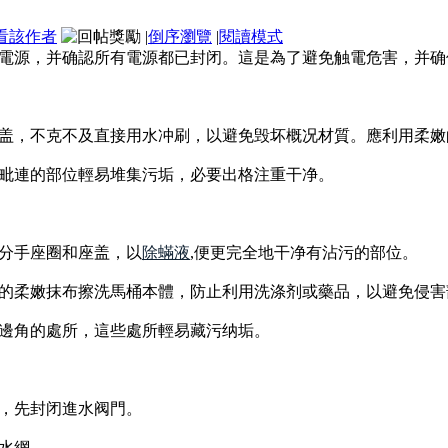
看該作者
|
倒序瀏覽
|
閱讀模式
電源，并确認所有電源都已封闭。這是為了避免触電危害，并确
盖，不克不及直接用水冲刷，以避免毁坏概况材質。應利用柔嫩
毗連的部位輕易堆集污垢，必要出格注重干净。
分手座圈和座盖，以
除蟎液
,便更完全地干净有沾污的部位。
的柔嫩抹布擦洗馬桶本體，防止利用洗涤剂或藥品，以避免侵害
邊角的處所，這些處所輕易藏污纳垢。
，先封闭進水阀門。
水網。