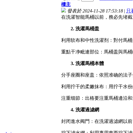
樓主
發表於 2024-11-28 17:53:18
|
只
在洗濯智能馬桶以前，務必先堵截
2. 洗濯馬桶盖
利用软布和中性洗濯剂：對付馬桶
重點干净毗連部位：馬桶盖與馬桶
3. 洗濯馬桶本體
分手座圈和座盖：依照准确的法子
利用拧干的柔嫩抹布：用拧干水份
注重细節：出格要注重馬桶邊沿和
4. 洗濯過滤網
封闭進水阀門：在洗濯過滤網以前
拧下滤水網：利用專用東西拧下滤