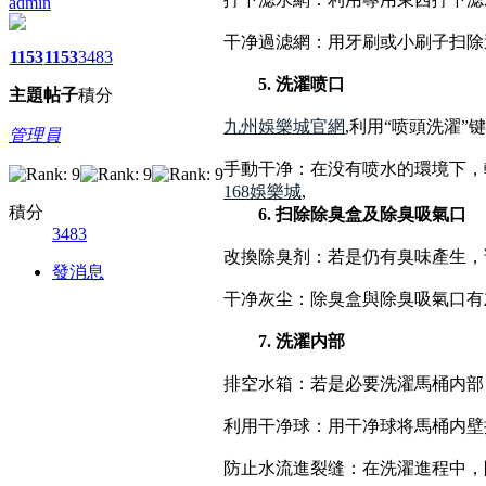
admin
干净過滤網：用牙刷或小刷子扫除
1153
1153
3483
5. 洗濯喷口
主題
帖子
積分
九州娛樂城官網
,利用“喷頭洗濯
管理員
手動干净：在没有喷水的環境下，
168娛樂城
,
積分
6. 扫除除臭盒及除臭吸氣口
3483
改換除臭剂：若是仍有臭味產生，
發消息
干净灰尘：除臭盒與除臭吸氣口有
7. 洗濯内部
排空水箱：若是必要洗濯馬桶内部
利用干净球：用干净球将馬桶内壁
防止水流進裂缝：在洗濯進程中，