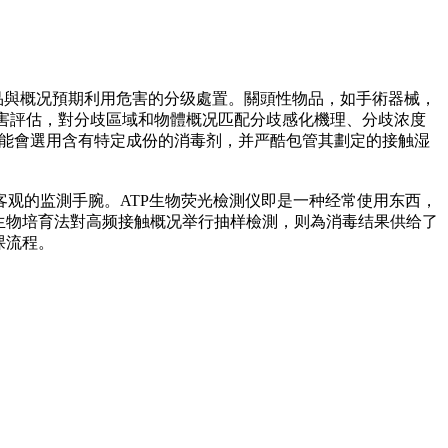
品與概况預期利用危害的分级處置。關頭性物品，如手術器械，
害評估，對分歧區域和物體概况匹配分歧感化機理、分歧浓度
,能會選用含有特定成份的消毒剂，并严酷包管其劃定的接触湿
客观的监測手腕。ATP生物荧光檢測仪即是一种经常使用东西，
生物培育法對高频接触概况举行抽样檢測，则為消毒结果供给了
课流程。