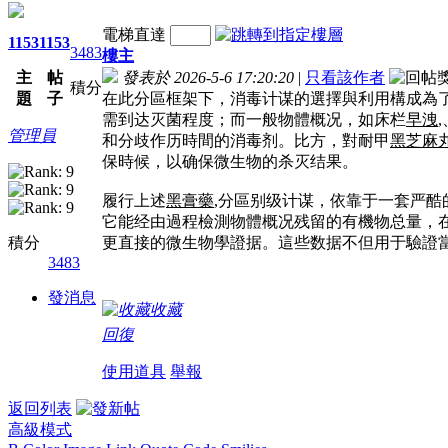
電梯直達
1153
1153
3483
樓主
主
帖
發表於 2026-5-6 17:20:20
|
只看該作者
積分
題
子
在此分區框架下，消毒计谋的選擇與利用構成為
需到达灭菌程度；而一般物體概况，如床栏
早洩
管理員
和分歧作历時間的消毒剂。比方，對耐甲
黑芝麻
保時候，以确保微生物的杀灭结果。
履行上述
黑膏藥
,分區别级计谋，依靠于一套严酷
它能经由過程檢測物體概况残留的有機物总量，
積分
更直接的微生物學證据。這些数据不但用于驗證
3483
發消息
收藏
回復
使用道具
舉報
返回列表
高級模式