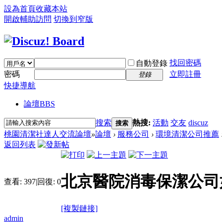
設為首頁
收藏本站
開啟輔助訪問
切換到窄版
找回密碼
自動登錄
密碼
立即註冊
登錄
快捷導航
論壇
BBS
搜索
熱搜:
活動
交友
discuz
搜索
桃園清潔社達人交流論壇
»
論壇
›
服務公司
›
環境清潔公司推薦
返回列表
北京醫院消毒保潔公司
查看:
397
|
回復:
0
[複製鏈接]
admin