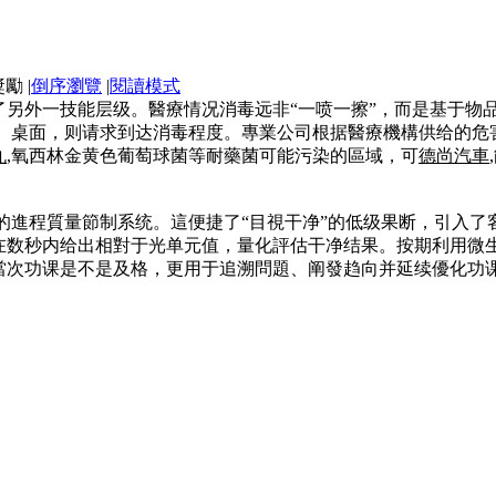
|
倒序瀏覽
|
閱讀模式
了另外一技能层级。醫療情况消毒远非“一喷一擦”，而是基于物
,、桌面，则请求到达消毒程度。專業公司根据醫療機構供给的危
丸
,氧西林金黄色葡萄球菌等耐藥菌可能污染的區域，可
德尚汽車
的進程質量節制系统。這便捷了“目視干净”的低级果断，引入了
在数秒内给出相對于光单元值，量化評估干净结果。按期利用微
當次功课是不是及格，更用于追溯問題、阐發趋向并延续優化功