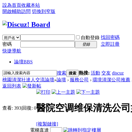
設為首頁
收藏本站
開啟輔助訪問
切換到窄版
找回密碼
自動登錄
密碼
立即註冊
登錄
快捷導航
論壇
BBS
搜索
熱搜:
活動
交友
discuz
搜索
桃園清潔社達人交流論壇
»
論壇
›
服務公司
›
環境清潔公司推薦
返回列表
醫院空调维保清洗公司
查看:
393
|
回復:
0
[複製鏈接]
電梯直達