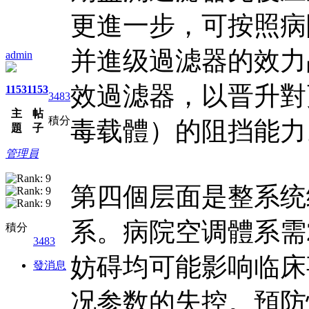
更進一步，可按照病
并進级過滤器的效力
admin
效過滤器，以晋升對
1153
1153
3483
主
帖
積分
毒载體）的阻挡能力
題
子
管理員
第四個层面是整系统
系。病院空调體系需
積分
3483
妨碍均可能影响临床
發消息
况参数的失控。預防