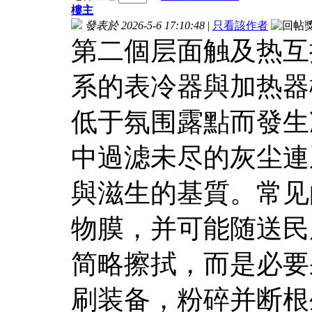
樓主
發表於 2026-5-6 17:10:48
|
只看該作者
第二個层面触及热互
系的表冷器與加热器
低于氛围露點而發生
中過滤未尽的灰尘連
與滋生的基質。常见
物膜，并可能随送民
简略擦拭，而是必要
刷装备，粉碎并断根