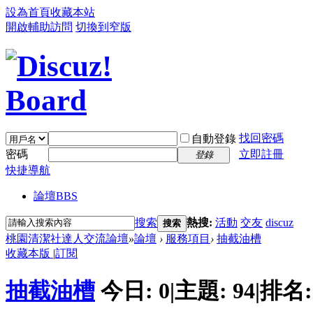
設為首頁
收藏本站
開啟輔助訪問
切換到窄版
找回密碼
自動登錄
密碼
立即註冊
登錄
快捷導航
論壇
BBS
搜索
熱搜:
活動
交友
discuz
搜索
桃園清潔社達人交流論壇
»
論壇
›
服務項目
›
抽截油槽
收藏本版
|
訂閱
抽截油槽
今日:
0
|
主題:
94
|
排名