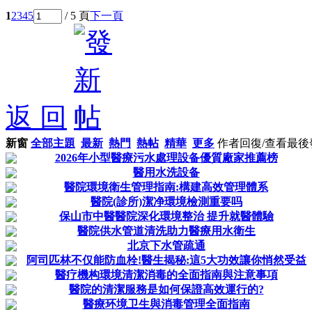
1
2
3
4
5
/ 5 頁
下一頁
返 回
新窗
全部主題
最新
熱門
熱帖
精華
更多
作者
回復/查看
最後
2026年小型醫療污水處理設备優質廠家推薦榜
醫用水洗設备
醫院環境衛生管理指南:構建高效管理體系
醫院(診所)潔净環境檢測重要吗
保山市中醫醫院深化環境整治 提升就醫體驗
醫院供水管道清洗助力醫療用水衛生
北京下水管疏通
阿司匹林不仅能防血栓!醫生揭秘:這5大功效讓你悄然受益
醫疗機构環境清潔消毒的全面指南與注意事項
醫院的清潔服務是如何保證高效運行的?
醫療环境卫生與消毒管理全面指南