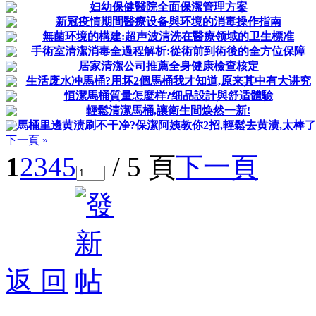
妇幼保健醫院全面保潔管理方案
新冠疫情期間醫療设备與环境的消毒操作指南
無菌环境的構建:超声波清洗在醫療领域的卫生標准
手術室清潔消毒全過程解析:從術前到術後的全方位保障
居家清潔公司推薦全身健康檢查核定
生活废水冲馬桶?用坏2個馬桶我才知道,原来其中有大讲究
恒潔馬桶質量怎麼样?细品設計與舒适體驗
輕鬆清潔馬桶,讓衛生間焕然一新!
馬桶里邊黄渍刷不干净?保潔阿姨教你2招,輕鬆去黄渍,太棒了
下一頁 »
1
2
3
4
5
/ 5 頁
下一頁
返 回