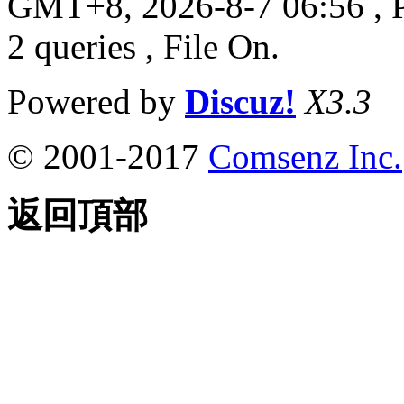
GMT+8, 2026-8-7 06:56
, 
2 queries , File On.
Powered by
Discuz!
X3.3
© 2001-2017
Comsenz Inc.
返回頂部