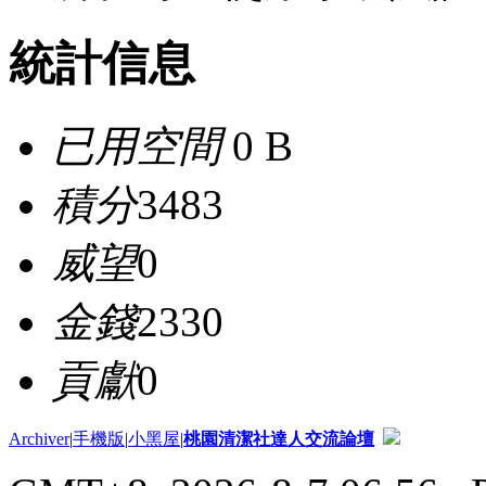
統計信息
已用空間
0 B
積分
3483
威望
0
金錢
2330
貢獻
0
Archiver
|
手機版
|
小黑屋
|
桃園清潔社達人交流論壇